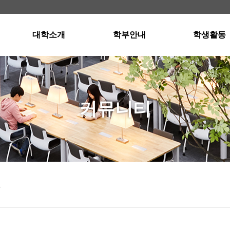
대학소개
학부안내
학생활동
학장인사말
경영학부소개
스터디그룹
교육이념
국제통상학부소개
스터디그룹 자
연혁 · 현황
입학안내
공인회계사반
커뮤니티
교수진
교과과정
공인회계사반 자
행정부서
졸업요건
강의실 및 세미나실
오시는길
장학제도
외국어프로그램
학사일정
항
Dean's List(성적우수자)