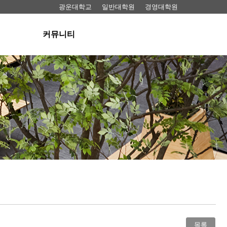
광운대학교
일반대학원
경영대학원
커뮤니티
공지사항
료실
뉴스
동영상
료실
FAQ
 대여
목록