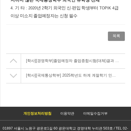
지하지 않은 국제통상학부 외국인 유학생 전체
기 타
년
학기 외국인 신
편입 학생부터
급
4.
:
2020
2
·
TOPIK 4
이상 미소지 졸업예정자는 신청 필수
목록
[학사]
[경영학부]졸업예정자 졸업종합시험(대체)결과 안내
[학사]
[국제통상학부] 2025학년도 하계 계절학기 인문사회융합인재양성사업 본교 개설 교과목 안내
개인정보처리방침
이용약관
이메일수집거부
01897 서울시 노원구 광운로1길 60 광운대학교 경영대학 누리관 503호 / TEL 02-