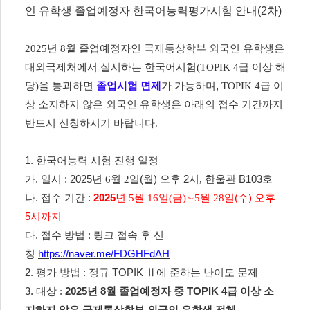
인 유학생 졸업예정자 한국어능력평가시험 안내(2차)
2025년 8월 졸업예정자인 국제통상학부 외국인 유학생은
대외국제처에서 실시하는 한국어시험(TOPIK 4급 이상 해
당)을 통과하면
졸업시험 면제
가 가능하며
,
TOPIK 4급 이
상 소지하지 않은 외국인 유학생은 아래의 접수 기간까지
반드시 신청하시기 바랍니다.
1. 한국어능력
시험 진행 일정
가
.
일시
: 2025
년 6
월 2일
(월
)
오후
2
시,
한울관 B103호
나
.
접수 기간
:
2025
년 5
월 16일(금)
∼5월
28
일
(수
) 오후
5시까지
다
.
접수 방법
:
링크 접속 후 신
청
https://naver.me/FDGHFdAH
2.
평가 방법
:
정규
TOPIK
Ⅱ
에 준하는 난이도 문제
3.
대상 :
2025년 8월 졸업예정자 중 TOPIK 4급 이상 소