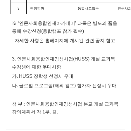
3
행정학과
통합사고입문
인문사
※
‘
인문사회융합인재아카데미
’
과목은 별도의 폼을
통해 수강신청
(
융합캠프 참가 필수
)
-
자세한 사항은 홈페이지에 게시된 관련 공지 참고
3.
인문사회융합인재양성사업
(HUSS)
개설 교과목
수강생에 대한 우대사항
가
. HUSS
장학생 선정시 우대
나
.
글로벌 프로그램
(
해외 캠프
)
참가자 선정시 우대
첨 부
:
인문사회융합인재양성사업 본교 개설 교과목
강의계획서 각
1
부
.
끝
.