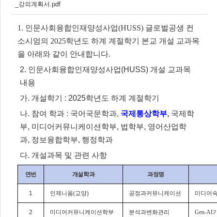
_강의계획서.pdf
1.
인문사회융합인재양성사업
(HUSS)
글로벌공생 컨
소시엄의
2025
학년도 하계 계절학기 본교 개설 교과목
을 아래와 같이 안내합니다.
2.
인문사회융합인재양성사업
(HUSS)
개설 교과목
내용
가
.
개설학기
: 2025
학년도 하계 계절학기
나
.
참여 학과
:
국어국문학과
,
국제통상학부
,
국제학
부
,
미디어커뮤니케이션학부
,
법학부
,
영어산업학
과
,
정보융합학부
,
행정학과
다
.
개설과목 및 관련 사항
연번
개설학과
과정명
1
인제니움
(
교양
)
공정과커뮤니케이션
미디어
2
미디어커뮤니케이션학부
분석과변화관리
Gen-AI