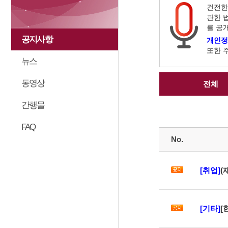
건전한
관한 
를 공
공지사항
개인정
또한 
뉴스
동영상
전체
간행물
FAQ
No.
[취업]
(
[기타]
[