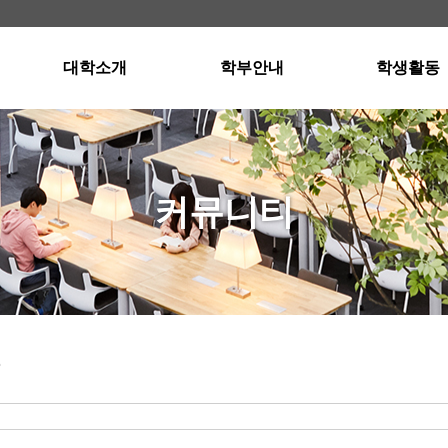
대학소개
학부안내
학생활동
학장인사말
경영학부소개
스터디그룹
교육이념
국제통상학부소개
스터디그룹 자
연혁 · 현황
입학안내
공인회계사반
커뮤니티
교수진
교과과정
공인회계사반 자
행정부서
졸업요건
강의실 및 세미나실
오시는길
장학제도
외국어프로그램
학사일정
항
Dean's List(성적우수자)