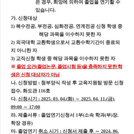
은 경우
,
희망에 의하여 졸업을 연기할 수
있습니다
.
가
.
신청대상
1)
복수전공
,
부전공
,
심화전공
,
연계전공 신청 학생 중
해당 과목을 이수하지 못한 자
2)
외국대학 교환학생으로서 교환수학기간이 종료되
지 아니한 자
3)
교직신청 학생 중 해당 과목을 이수하지 못한 자
※
졸업 요건
(
졸업논문
,
졸업시험 등
)
을 충족하지 못한 학
생은 신청 대상자가 아님
나
.
신청방법
:
첨부양식 작성 후 교육지원팀 방문 신청
접수
,
화도관
116
호
다
.
신청시기
: 2025. 03. 04.(
화
)
～
2025. 04. 11.(
금
),
09:00
～
17:00
라
.
제출서류
:
졸업연기신청서
1
부
(
소속 학과
(
부
)
장
,
학장 경유
)
마
.
졸업연기
취소 시기
:
신청서 제출 후
～
2024. 06.