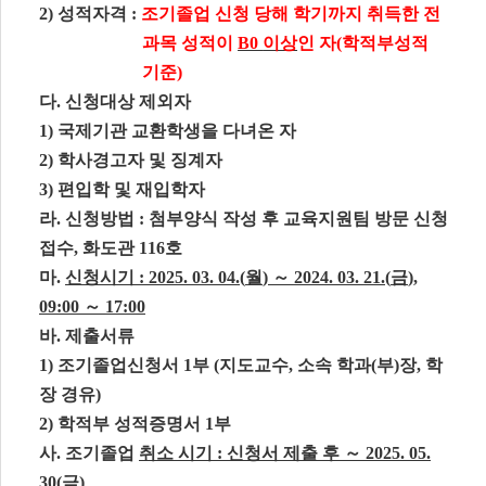
2)
성적자격
:
조기졸업
신청 당해 학기까지 취득한 전
과목 성적이
B0
이상
인 자
(
학적부성적
기준
)
다
.
신청대상 제외자
1)
국제기관 교환학생을 다녀온 자
2)
학사경고자 및 징계자
3)
편입학 및 재입학자
라
.
신청방법
:
첨부양식 작성 후 교육지원팀 방문 신청
접수
,
화도관
116
호
마
.
신청시기
: 2025. 03. 04.(
월
)
～
2024. 03. 21.(
금
),
09:00
～
17:00
바
.
제출서류
1)
조기졸업신청서
1
부
(
지도교수
,
소속 학과
(
부
)
장
,
학
장 경유
)
2)
학적부 성적증명서
1
부
사
.
조기졸업
취소 시기
:
신청서 제출 후
～
2025. 05.
30(
금
)