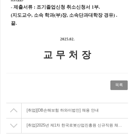
-
제출서류
:
조기졸업신청 취소신청서
1
부
.
(
지도교수
,
소속 학과
(
부
)
장
,
소속단과대학장 경유
) .
끝
.
2025.02.
교 무 처 장
목록
[취업]
[DB손해보험 하와이법인] 채용 안내
[취업]
2025년 제1차 한국로봇산업진흥원 신규직원 채용 안내