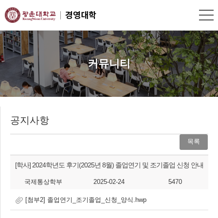
커뮤니티
공지사항
목록
[학사]
2024학년도 후기(2025년 8월) 졸업연기 및 조기졸업 신청 안내
국제통상학부
2025-02-24
5470
[첨부2] 졸업연기_조기졸업_신청_양식.hwp