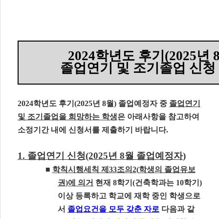
2024
학년도 후기
(2025
년
졸업연기 및 조기졸업 신청
2024
학년도 후기
(2025
년
8
월
)
졸업예정자 중
졸업연기
및 조기졸업을 희망하는 학생
은 아래사항을 참고하여
소정기간 내에 신청서를 제출하기 바랍니다
.
1.
졸업연기 신청
(2025
년
8
월 졸업예정자
)
■
학칙시행세칙 제
33
조의
2(
학생의 졸업유보
권
)
에 의거
현재
8
학기
(
건축학과는
10
학기
)
이상 등록하고 학교에 재학 중인 학생으로
서
졸업요건을 모두 갖춘 자로
다음과 같