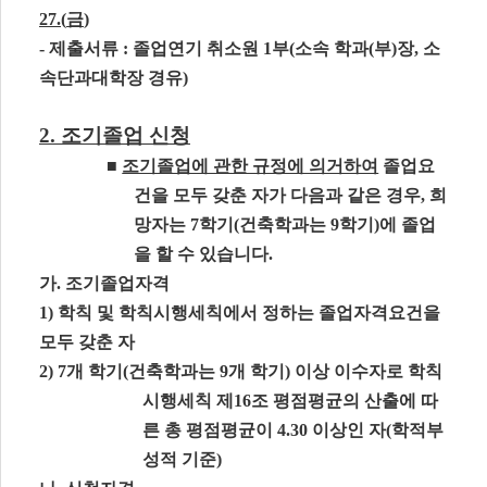
27.(
금
)
-
제출서류
:
졸업연기 취소원
1
부
(
소속 학과
(
부
)
장
,
소
속단과대학장 경유
)
2.
조기졸업 신청
■
조기졸업에 관한 규정에 의거하여
졸업요
건을 모두 갖춘 자가 다음과 같은 경우
,
희
망자는
7
학기
(
건축학과는
9
학기
)
에 졸업
을 할 수 있습니다
.
가
.
조기졸업자격
1)
학칙 및 학칙시행세칙에서 정하는 졸업자격요건을
모두 갖춘 자
2) 7
개 학기
(
건축학과는
9
개 학기
)
이상 이수자로 학칙
시행세칙 제
16
조 평점평균의 산출에 따
른 총 평점평균이
4.30
이상인 자
(
학적부
성적 기준
)