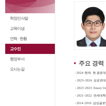
학장인사말
교육이념
연혁 · 현황
교수진
행정부서
주요 경력
오시는길
- 2024~
현재
:
현 광운대
- 2023~2024:
성균관대
- 2023~2023: Emory Un
- 2021~2022:
연세대학
- 2014~2016:
삼성글로