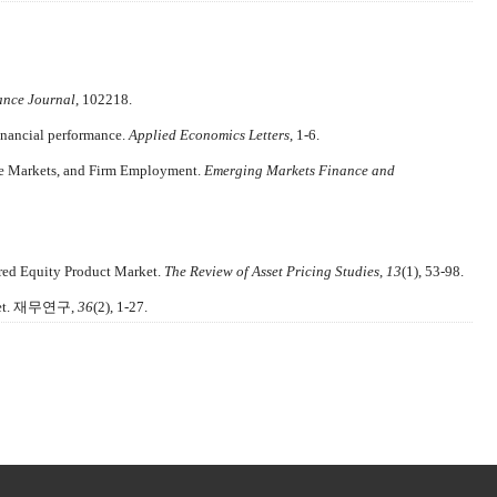
ance Journal
, 102218.
financial performance.
Applied Economics Letters
, 1-6.
nge Markets, and Firm Employment.
Emerging Markets Finance and
ured Equity Product Market.
The Review of Asset Pricing Studies
,
13
(1), 53-98.
et.
재무연구
,
36
(2), 1-27.