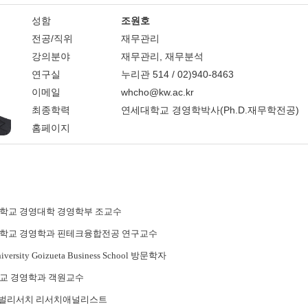
성함
조원호
전공/직위
재무관리
강의분야
재무관리, 재무분석
연구실
누리관 514 / 02)940-8463
이메일
whcho@kw.ac.kr
최종학력
연세대학교 경영학박사(Ph.D.재무학전공)
홈페이지
학교 경영대학 경영학부 조교수
학교 경영학과 핀테크융합전공 연구교수
iversity Goizueta Business School
방문학자
교 경영학과 객원교수
벌리서치 리서치애널리스트