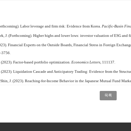
orthcoming). Labor leverage and firm risk: Evidence from Korea.
Pacific-Basin Fin
ark, J. (Forthcoming). Higher highs and lower lows: investor valuation of ESG and 
023). Financial Experts on the Outside Boards, Financial Stress in Foreign Excha
1-3756.
 (2023). Factor-based portfolio optimization.
Economics Letters
, 111137.
. (2023). Liquidation Cascade and Anticipatory Trading: Evidence from the Struct
& Shin, J. (2023). Reaching-for-Income Behavior in the Japanese Mutual Fund Mark
목록