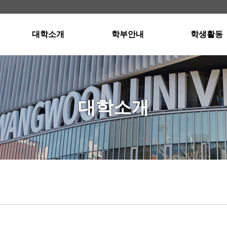
대학소개
학부안내
학생활동
학장인사말
경영학부소개
스터디그룹
교육이념
국제통상학부소개
스터디그룹 자
연혁 · 현황
입학안내
공인회계사반
대학소개
교수진
교과과정
공인회계사반 자
행정부서
졸업요건
강의실 및 세미나실
오시는길
장학제도
외국어프로그램
학사일정
Dean's List(성적우수자)