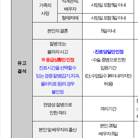
직계존속
,
사망일 포함
5
일 이내
가족의
배우자
사망
형제
/
자매
사망일 포함
3
일 이내
본인의 결혼
5
일 이내
질병 또는
불의의 사고
-
진료 당일만 인정
※
응급상황만 인정
-
수술
,
중병으로 인한
유고
진료 시간을 선택할 수
입원기간
결석
있는 경증 질병
(
감기
,
치과
,
(
단
,
수업일수
1/4
이내까지만
물리치료 등
)
의 경우
허용
)
불인정
전염성 질병으로
격리기간
인한 격리
본인
: 20
일
본인 및 배우자의 출산
배우자
: 5
일