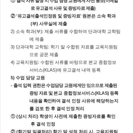
①
결석 사유 발생 시 수업 담당 교원에게 사전 통보
(
이메일
로 유고결석 사유 및 증빙자료 제출
)
②
‘
유고결석출석인정원 및 증빙자료
’
원본은 소속 학과
(
부
)
사무실에 제출
2)
소속 학과
(
부
):
제출 서류를 수합하여 단과대학 교학팀
에 제출
3)
단과대학 교학팀
:
학기 말 수합된 자료를 교육지원팀
으로 공문 제출
4)
교육지원팀
:
수합된 서류를 바탕으로 본교 종합정보
서비스
(KLAS)
에 유고결석 내역 등록
5)
수업 담당 교원
-
출석 입력 권한은 수업담당 교원에게만 있으므로 제출된
증빙 자료 및
본교 종합정보서비스
(KLAS)
등록
내용을 확인하여
결석 인정 사유에 해당하는지
를 검토 한 후
결석 인정 처리
①
(
상시 처리
)
학생이 사전에 제출한 증빙자료를 확인
후 결석 인정
②
(
학기말 일괄처리
)
학기 말 성적 처리 시
,
교육지원팀