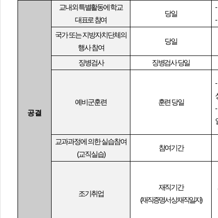
교내외 특별활동에 학교
- 
당일
대표로 참여
-
국가 또는 지방자치단체의
당일
행사 참여
징병검사
징병검사 당일
예비군훈련
훈련 당일
공결
교과과정에 의한 실습참여
참여기간
(
교직실습
)
재직기간
조기취업
(
재직증명서 상 재직일자
)