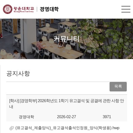
커뮤니티
공지사항
목록
[학사]
[경영학부] 2026학년도 1학기 유고결석 및 공결에 관한 사항 안
내
경영대학
2026-02-27
3971
(유고결석_제출양식)_유고결석출석인정원_양식(학생용).hwp