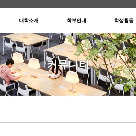
대학소개
학부안내
학생활동
학장인사말
경영학부소개
스터디그룹
교육이념
국제통상학부소개
스터디그룹 자
연혁 · 현황
입학안내
공인회계사반
커뮤니티
교수진
교과과정
공인회계사반 자
행정부서
졸업요건
강의실 및 세미나실
오시는길
장학제도
외국어프로그램
학사일정
항
Dean's List(성적우수자)