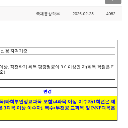
국제통상학부
2026-02-23
4082
신청 자격기준
이상
,
직전학기 취득 평량평균이
3.0
이상인 자
(
취득 학점은
F
기준
)
변경
목
(
타학부인정교과목 포함
),4
과목 이상 이수자
(1
학년은 제
은
3
과목 이상 이수자
),
복수
•
부전공 교과목 및
P/NP
과목은