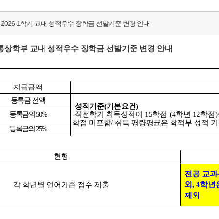
 2026-1학기 교내 성적우수 장학금 선발기준 변경 안내
통상학부 교내 성적우수 장학금 선발기준 변경 안내
지금금액
등록금 전액
성적기준
(
기본요건
)
등록금의
50%
-
직전학기 취득성적이
15
학점
(4
학년
12
학점
)
학점 미포함
/
취득 평량평균은 학적부 성적 
등록금의
25%
현행
전공 교과
외
, 4
학년
각 학년별 언어기준 점수 제출
제외