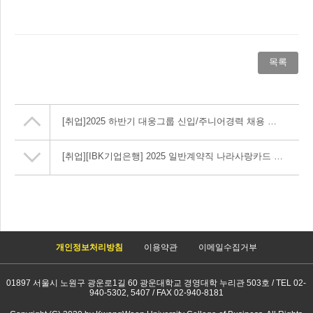
목록
[취업]
2025 하반기 대웅그룹 신입/주니어경력 채용 안내
[취업]
[IBK기업은행] 2025 일반계약직 나라사랑카드 영업지원 채용홍보 요청(~11/20, 13:00)
개인정보처리방침
이용약관
이메일수집거부
01897 서울시 노원구 광운로1길 60 광운대학교 경영대학 누리관 503호 / TEL 02-
940-5302, 5407 / FAX 02-940-8181