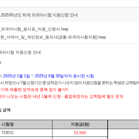
 2025학년도 하계 외국어시험 지원신청 안내
계_외국어시험_응시료_지원_신청서.hwp
한_서약서_및_개인정보_동의서(공통-외국어시험지원).hwp
국어시험 지원신청 안내
부
자
:
2025
년
1
월
1
일
~ 2025
년
6
월
30
일까지 응시한 시험
응시 하였으나
7
월 신청기간 중 성적표가 나오지 않아 지원신청을 못하는 학생은 교학팀에
학기에 제출한 성적표로 중복 접수 불가
!!
적이 나오는 시험은 내년
1
월에 신청
-
졸업예정자는 교학팀에 별도 문의
및 금액
시험명
지원금
(
원
)
TOEIC
52,500