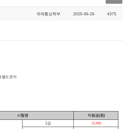
국제통상학부
2025-06-26
4375
 별도 문의
시험명
지원금
(
원
)
1
급
35,000