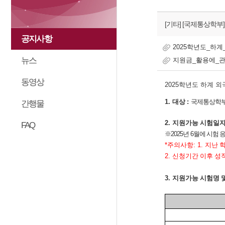
[기타]
[국제통상학부]
공지사항
2025학년도_하
뉴스
지원금_활용에_관
동영상
2025
학년도 하계 외
1.
대상
:
국제통상학
간행물
2.
지원가능 시험일
FAQ
※
2025
년
6
월에 시험 
*
주의사항
: 1.
지난 
2.
신청기간 이후 성
3.
지원가능 시험명 