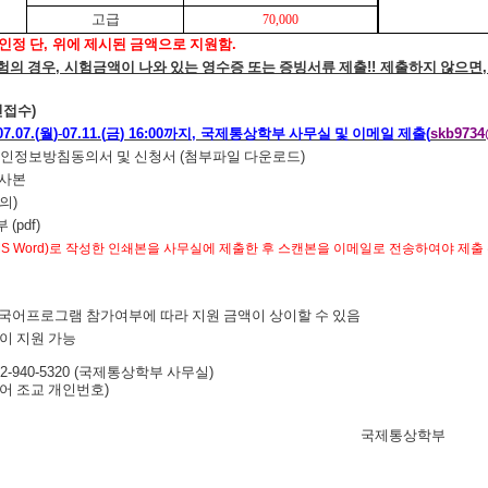
고급
70,000
인정 단
,
위에 제시된 금액으로 지원함
.
험의 경우
,
시험금액이 나와 있는 영수증 또는 증빙서류 제출
!!
제출하지 않으면
인접수
)
7.07.(
월
)
-
07.11.(
금
) 16:00
까지
,
국제통상학부 사무실 및 이메일 제출
(
skb9734
인정보방침동의서 및 신청서
(
첨부파일 다운로드
)
 사본
의
)
부
(pdf)
MS Word)
로 작성한 인쇄본을 사무실에 제출한 후 스캔본을 이메일로 전송하여야 제출
국어프로그램 참가여부에 따라 지원 금액이 상이할 수 있음
이 지원 가능
2-940-5320 (
국제통상학부 사무실
)
어 조교 개인번호
)
국제통상학부