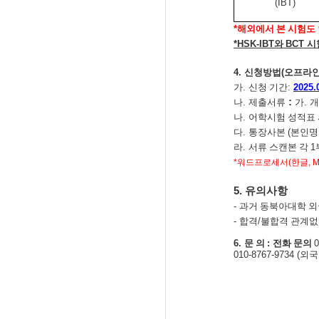
(IBT)
*
해외에서 본 시험도 
*HSK-IBT
와
BCT
시
4.
신청방법
(
오프라
가
.
신청 기간
:
2025.0
:
나
.
제출서류
가
.
개
나
.
어학시험 성적표
다
.
통장사본
(
본인명
라
.
서류 스캔본 각
1
*
워드프로세서
(
한글
, 
5.
유의사항
-
과거 동북아대학 외
-
합격
/
불합격 관계없
6.
문 의
:
전화 문의
0
010-8767-9734 (
외국