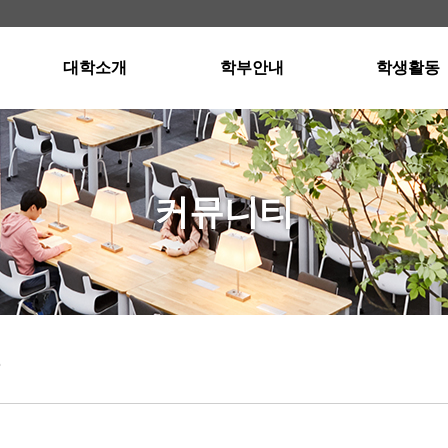
대학소개
학부안내
학생활동
학장인사말
경영학부소개
스터디그룹
교육이념
국제통상학부소개
스터디그룹 자
연혁 · 현황
입학안내
공인회계사반
커뮤니티
교수진
교과과정
공인회계사반 자
행정부서
졸업요건
강의실 및 세미나실
오시는길
장학제도
외국어프로그램
학사일정
항
Dean's List(성적우수자)