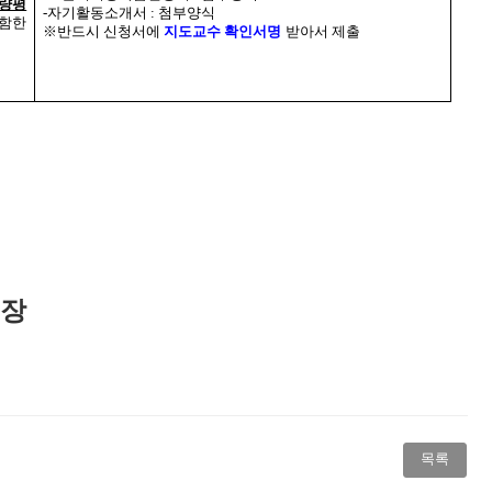
량평
-
자기활동소개서
:
첨부양식
함한
※
반드시 신청서에
지도교수 확인서명
받아서 제출
 장
목록