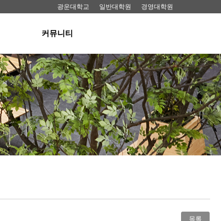
광운대학교
일반대학원
경영대학원
커뮤니티
공지사항
료실
뉴스
동영상
료실
FAQ
 대여
목록