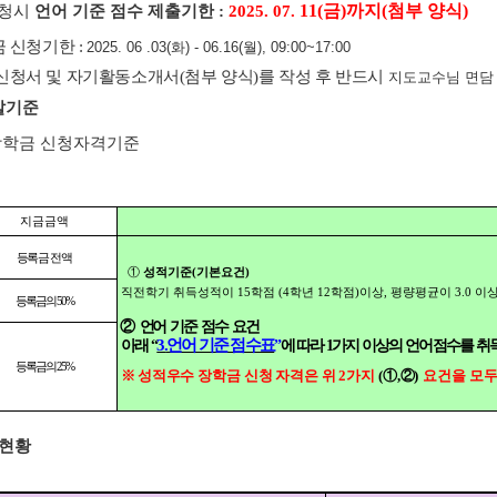
11(
금
)
까지
(
첨부 양식
)
신청시
언어 기준 점수 제출기한
:
2025. 07.
금 신청기한
:
2025. 06 .03(
화
) - 06.16(
월
), 09:00~17:00
신청서 및 자기활동소개서
(
첨부 양식
)
를 작성 후 반드시
지도교수님
면담
발기준
장학금 신청자격기준
지금금액
등록금 전액
①
성적기준
(
기본요건
)
직전학기 취득성적이
15
학점
(4
학년
12
학점
)
이상
,
평량평균이
3.0
이상
등록금의
50%
②
언
어 기준 점수 요건
3.
언어 기준 점수표
아래
“
”
에 따라
1
가지 이상의 언어점수를 취
등록금의
25%
※
성적우수 장학금 신청 자격은 위
2
가지
(
①
,
②
)
요건을 모두
 현황