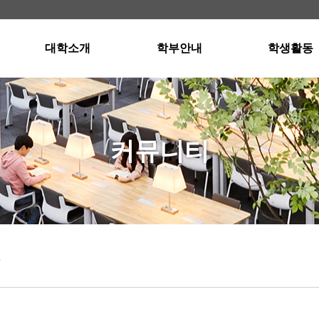
대학소개
학부안내
학생활동
학장인사말
경영학부소개
스터디그룹
교육이념
국제통상학부소개
스터디그룹 자
연혁 · 현황
입학안내
공인회계사반
커뮤니티
교수진
교과과정
공인회계사반 자
행정부서
졸업요건
강의실 및 세미나실
오시는길
장학제도
외국어프로그램
학사일정
항
Dean's List(성적우수자)