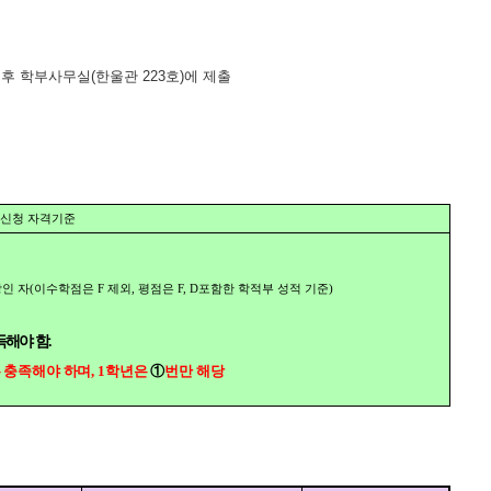
 후 학부사무실
(
한울관
223
호
)
에
제출
신청 자격기준
인 자
(
이수학점은
F
제외
,
평점은
F, D
포함한 학적부 성적 기준
)
득해야 함
.
 충족해야 하며
, 1
학년은
①
번만 해
당