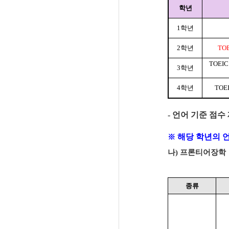
학년
1
학년
2
학년
TOE
TOEIC 
3
학년
4
학년
TOEI
-
언어 기준 점수
해당 학년의
※
나
)
프론티어장학
종류