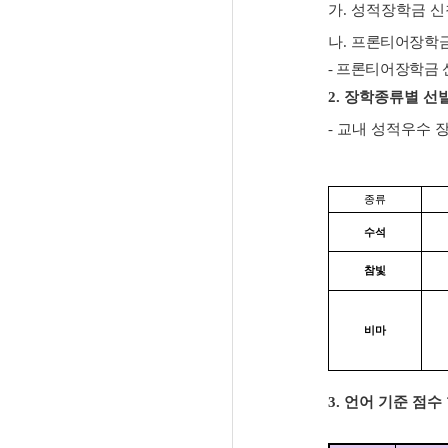
가
.
성적장학금 
나
.
프론티어장학
-
프론티어장학금 
2.
장학종류별 선
-
교내 성적우수 
종류
수석
참빛
비마
3.
언어 기준 점수