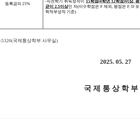
-
직전학기 취득성적이
15
학점
(4
학년
12
학점
)
이상
,
평
등록금의
25%
균이
2.5
이상
인 자
(
이수학점은
F
제외
,
평점은
F, D
포
학적부성적 기준
)
-5320(
국제통상학부 사무실
)
2025. 05. 27
국 제 통 상 학 부