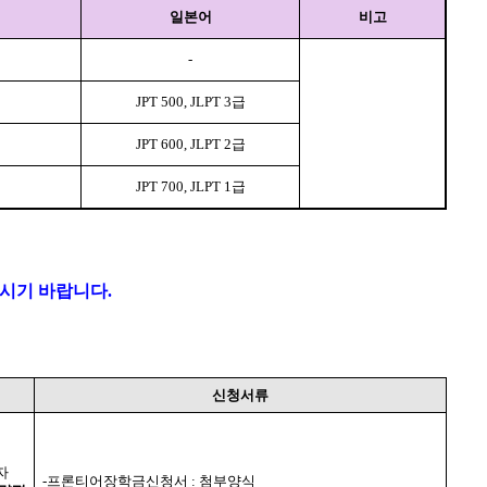
일본어
비고
-
JPT 500, JLPT 3
급
JPT 600, JLPT 2
급
JPT 700, JLPT 1
급
하시기 바랍니다
.
신청서류
자
-
프론티어장학금신청서
:
첨부양식