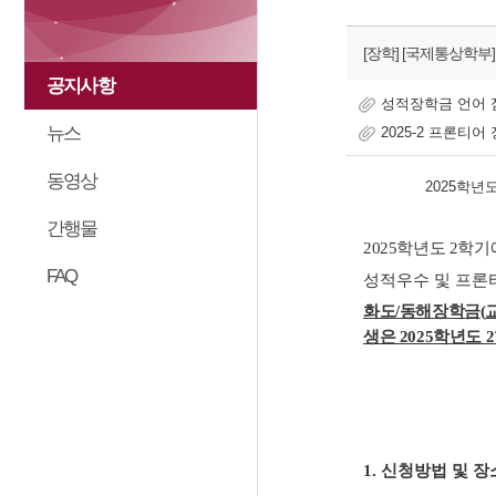
[장학]
[국제통상학부]
공지사항
성적장학금 언어 점
뉴스
2025-2 프론티
동영상
2025
학년
간행물
2025
학년도
2
학기
FAQ
성적우수 및 프론
화도
/
동해장학금
(
생은
2025
학년도
2
1.
신청방법 및 장