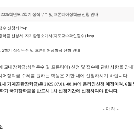
 2025학년도 2학기 성적우수 및 프론티어장학금 신청 안내
수 신청서.hwp
어 장학금 신청서_자기활동소개서(지도교수확인필수).hwp
도
2
학기 성적우수 및 프론티어장학금 신청 안내
에 교내장학금
(
성적우수 및 프론티어
)
신청 및 접수에 관한 사항을 안
티어장학금 수혜를 원하는 학생은 기한 내에 신청하시기 바랍니다
.
교내 가계곤란장학금
)
은
2025.07.01~08.04
에 온라인신청 예정이며
, 6
월
학기 국가장학금을 반드시
1
차 신청기간에 신청하여야 합니다
.
-
아 래
-
소