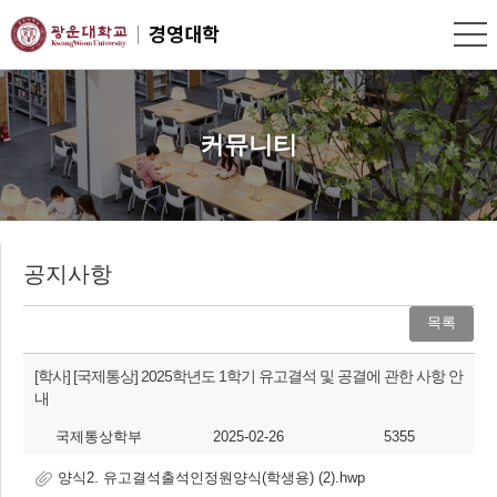
커뮤니티
공지사항
목록
[학사]
[국제통상] 2025학년도 1학기 유고결석 및 공결에 관한 사항 안
내
국제통상학부
2025-02-26
5355
양식2. 유고결석출석인정원양식(학생용) (2).hwp