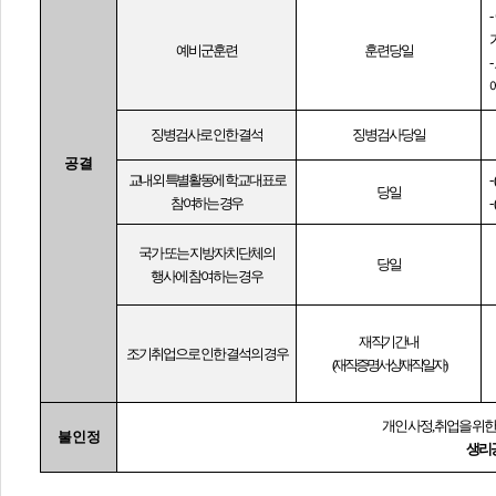
-
예비군훈련
훈련 당일
-
징병검사로 인한 결석
징병검사 당일
공결
교내외 특별활동에 학교 대표로
- (
당일
참여하는 경우
-
(
국가 또는 지방자치단체의
당일
행사에 참여하는 경우
재직기간 내
조기취업으로 인한 결석의 경우
(
재직증명서 상 재직일자
)
개인 사정
,
취업을 위한
불인정
생리