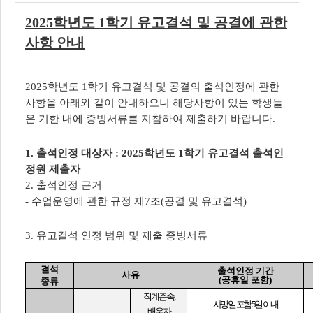
2025
학년도
1
학기 유고결석 및 공결에 관한
사항 안내
2025
학년도
1
학기 유고결석 및 공결의 출석인정에 관한
사항을 아래와 같이 안내하오니 해당사항이 있는 학생들
은 기한 내에 증빙서류를 지참하여 제출하기 바랍니다
.
1.
출석인정 대상자
: 2025
학년도
1
학기 유고결석 출석인
정원 제출자
2.
출석인정 근거
-
수업운영에 관한 규정 제
7
조
(
공결 및 유고결석
)
3.
유고결석 인정 범위 및 제출 증빙서류
결석
출석인정 기간
사유
(
공휴일 포함
)
종류
직계존속
,
사망일 포함
5
일 이내
배우자