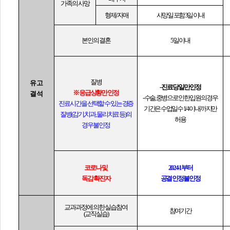
가족의 사망
형제
/
자매
사망일 포함
3
일 이내
본인의 결혼
5
일 이내
질병
유고
-
진료 당일만 인정
※
응급상황만 인정
결석
-
수술
,
중병으로 인한 입원의 경우
진료 시간을 선택할 수 있는 경증
기간은 수업일수
1/4
이내까지만
질병
(
감기
,
치과
,
물리치료 등
)
의
허용
경우 불인정
코로나 및
2024-1
부터
독감 확진자
공결 인정 불인정
교과과정에 의한 실습참여
참여기간
(
교직실습
)