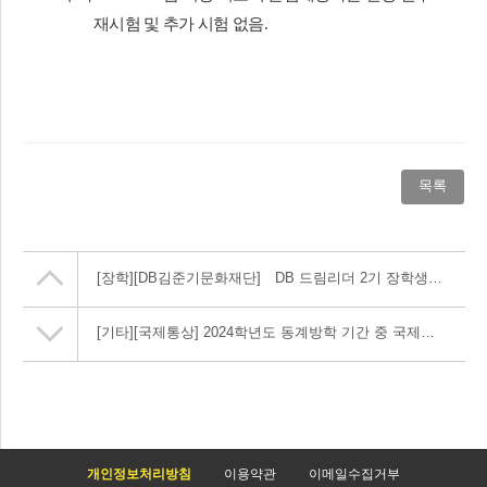
재시험 및 추가 시험 없음.
​
목록
[장학]
[DB김준기문화재단] DB 드림리더 2기 장학생 모집 안내
[기타]
[국제통상] 2024학년도 동계방학 기간 중 국제통상학부 업무시간 변경 안내
개인정보처리방침
이용약관
이메일수집거부