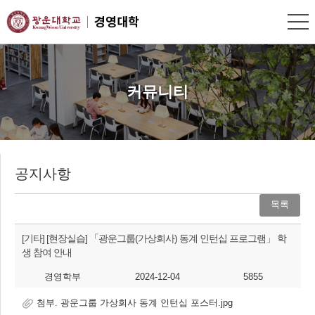
커뮤니티
공지사항
목록
[기타]
[현장실습] 「광운그룹(가상회사) 동계 인턴십 프로그램」 학
생 참여 안내
경영학부
2024-12-04
5855
첨부. 광운그룹 가상회사 동계 인턴십 포스터.jpg