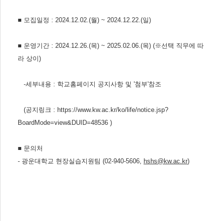
■
모집일정
: 2024.12.02.(
월
) ~ 2024.12.22.(
일
)
■
운영기간
: 2024.12.26.(
목
) ~ 2025.02.06.(
목
) (
※
선택 직무에 따
라 상이
)
-세부내용 : 학교홈페이지 공지사항 및 '첨부'참조
(공지링크 :
https://www.kw.ac.kr/ko/life/notice.jsp?
BoardMode=view&DUID=48536
)
■
문의처
-
광운대학교 현장실습지원팀
(02-940-5606,
hshs@kw.ac.kr
)