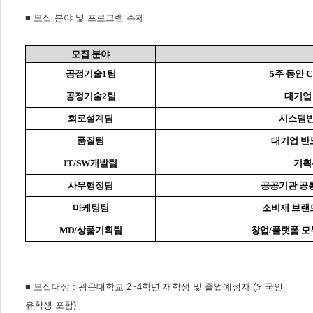
■
모집 분야 및 프로그램 주제
모집 분야
공정기술
1
팀
5
주 동안
C
공정기술
2
팀
대기업
회로설계팀
시스템반
품질팀
대기업 반
IT/SW
개발팀
기획
사무행정팀
공공기관 공
마케팅팀
소비재 브랜
MD/
상품기획팀
창업
/
플랫폼 모
■
모집대상
:
광운대학교
2~4
학년 재학생 및 졸업예정자
(
외국인
유학생 포함
)