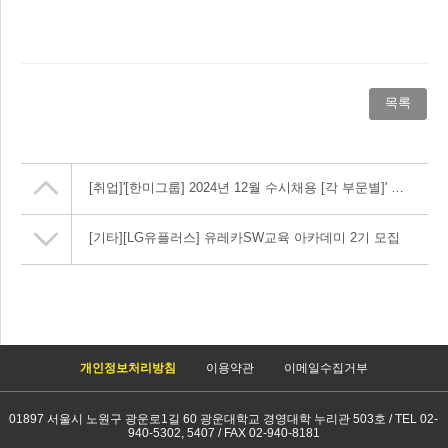
목록
[취업]
'[한미그룹] 2024년 12월 수시채용 [각 부문별]' 채용공고 안내
[기타]
[LG유플러스] 유레카SW교육 아카데미 2기 모집
개인정보처리방침
이용약관
이메일수집거부
01897 서울시 노원구 광운로1길 60 광운대학교 경영대학 누리관 503호 / TEL 02-
940-5302, 5407 / FAX 02-940-8181