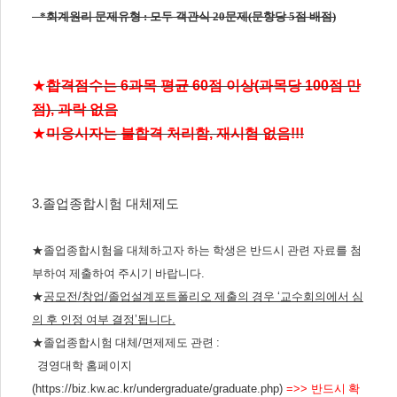
*회계원리 문제유형 : 모두 객관식 20문제(문항당 5점 배점)
★
합격점수는
6
과목 평균
60
점 이상
(
과목당
100
점 만
점
),
과락 없음
★
미응시자는 불합격 처리함
,
재시험 없음
!!!
3.
졸업종합시험 대체제도
★
졸업종합시험을 대체하고자 하는 학생은 반드시 관련 자료를 첨
부하여 제출하여 주시기 바랍니다
.
★
공모전
/
창업
/
졸업설계포트폴리오 제출의 경우
‘
교수회의에서 심
의 후 인정 여부 결정
’
됩니다
.
★
졸업종합시험 대체
/
면제제도 관련
:
경영대학 홈페이지
(
https://biz.kw.ac.kr/undergraduate/graduate.php
)
=>>
반드시 확