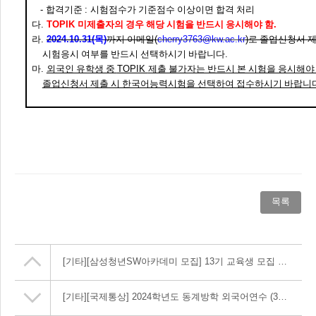
-
합격기준
:
시험점수가 기준점수 이상이면 합격 처리
다
.
TOPIK
미제출자의 경우 해당 시험을 반드시 응시해야 함
.
라
.
2024.10.31(
목
)
까지 이메일
(
cherry3763@kw.ac.kr
)
로 졸업신청서 제
시험응시 여부를 반드시 선택하시기 바랍니다
.
마
.
외국인 유학생 중
TOPIK
제출 불가자는 반드시 본 시험을 응시해야
졸업신청서 제출 시 한국어능력시험을 선택하여 접수하시기 바랍니
목록
[기타]
[삼성청년SW아카데미 모집] 13기 교육생 모집 안내
[기타]
[국제통상] 2024학년도 동계방학 외국어연수 (3주) 실시 안내