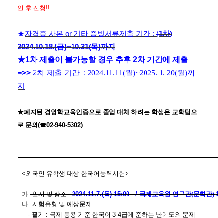
인 후 신청
!!
★
자격증 사본
or
기타 증빙서류제출 기간
:
(
1
차
)
2024.10.18.(
금
)~10.31(
목
)
까지
★
1
차 제출이 불가능할 경우 추후
2
차 기간에 제출
=>>
2
차 제출 기간
:
2024.11.11(월)~2025. 1. 20(월)까
지
★
폐지된 경영학교육인증으로 졸업 대체 하려는 학생은 교학팀으
로 문의
(
☎
02-940-5302)
<
외국인 유학생 대상 한국어능력시험
>
가
.
일시 및 장소
:
2024.11.7.(
목
) 15:00~ /
국제교육원 연구관(문화관)
나
.
시험유형 및 예상문제
-
필기
:
국제 통용 기준 한국어
3-4
급에 준하는 난이도의 문제