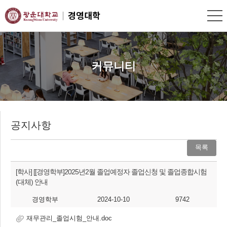
커뮤니티
공지사항
목록
[학사]
[[경영학부]2025년2월 졸업예정자 졸업신청 및 졸업종합시험
(대체) 안내
경영학부
2024-10-10
9742
재무관리_졸업시험_안내.doc