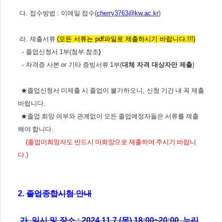
다
.
접수방법
:
이메일 접수
(
cherry3763@kw.ac.kr
)
라
.
제출서류
(모든 서류는 pdf파일로 제출하시기 바랍니다.!!!)
-
졸업신청서
1
부
(
첨부 참조
)
-
자격증 사본
or
기타 증빙서류
1
부
(
대체 자격 대상자만 제출
)
★
졸업신청서 미제출 시 졸업이 불가하오니
,
신청 기간 내 꼭 제출
바랍니다
.
★
졸업 희망 여부와 관계없이 모든 졸업예정자들은 서류를 제출
해야 합니다
.
(
졸업미희망자도 반드시 미희망으로 제출하여 주시기 바랍니
다
.
)
2.
졸업종합시험 안내
가
.
일시 및 장소
: 2024.11.7.(
목
) 18:00~20:00,
누리