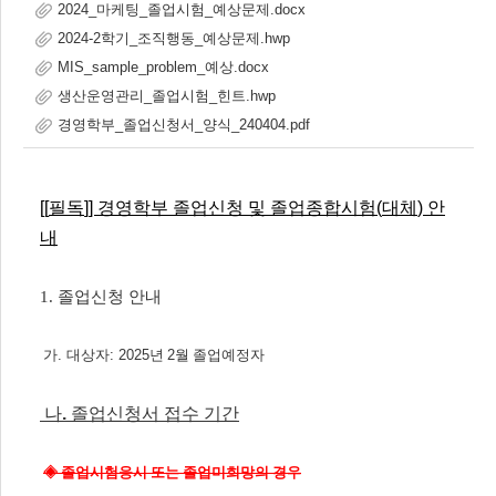
2024_마케팅_졸업시험_예상문제.docx
2024-2학기_조직행동_예상문제.hwp
MIS_sample_problem_예상.docx
생산운영관리_졸업시험_힌트.hwp
경영학부_졸업신청서_양식_240404.pdf
[[
필독
]]
경영학부 졸업신청 및 졸업종합시험
(
대체
)
안
내
1. 졸업신청 안내
가
.
대상자
: 2025
년
2
월 졸업예정자
나
.
졸업신청서 접수 기간
◈
졸업시험응시 또는 졸업미희망의 경우