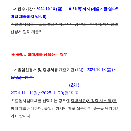
-> 접수기간 :
2024.10.18.(
금
) ~ 10.31(
목
)
까지
(
제출기한 엄수
!!
미리 제출하지 말것
!!)
#
졸업시험응시 또는 졸업미희망자의 경우엔
10/31(목)
까지 졸업
신청서 필히 제출
!!
◈
졸업시험대체를 선택하는 경우
->
졸업신청서 및 증빙서류
제출기간
(
1
차
) : 2024.10.18.(
금
) ~
10.31(
목
)
까지
(2
차
) :
2024.11.11(월)~2025. 1. 20(월)까지
#
졸업시험대체를 선택하는 경우엔
증빙서류
(
자격증 사본 등
)
을
함께 제출
해야하며
,
졸업신청서만 따로 접수하지 않음을 유의하시
기 바랍니다
.