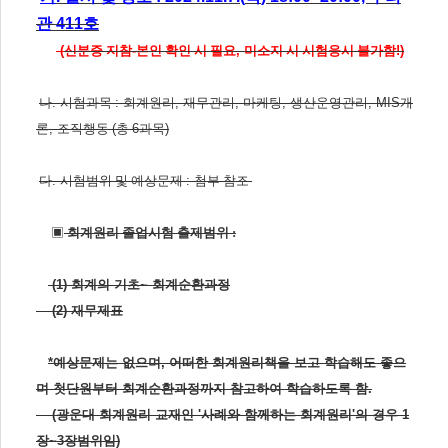
관
411
호
(
신분증 지참
-
본인 확인 시 필요
,
미소지 시 시험응시 불가함
!)
나
.
시험과목
:
회계원리
,
재무관리
,
마케팅
,
생산운영관리
, MIS
개
론
,
조직행동
(
총
6
과목
)
다
.
시험범위 및 예상문제
:
첨부 참조
▣
회계원리 졸업시험 출제범위 :
(1) 회계의 기초~ 회계순환과정
(2) 재무제표
*예상문제는 없으며, 어떠한 회계원리책을 보고 학습해도 좋으
며
첫단원부터 회계순환과정까지 참고하여 학습하도록 함.
(광운대 회계원리 교재인 '사례와 함께하는 회계원리'의 경우 1
장~3장범위임)