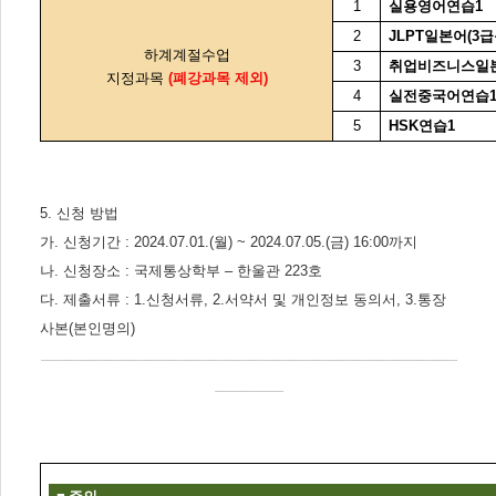
1
실용영어연습
1
2
JLPT
일본어
(3
급
하계
계절수업
3
취업비즈니스일
지정과목
(폐강과목 제외)
4
실전중국어연습
5
HSK
연습
1
5.
신청 방법
가
.
신청기간
:
2024.07.01.(
월
) ~ 2024.07.05.(
금
) 16:00
까지
나
.
신청장소
:
국제통상학부
–
한울관
223
호
다
.
제출서류
: 1.
신청서류
, 2.
서약서 및 개인정보 동의서
, 3.
통장
사본
(
본인명의
)
--------------------------------------------------------------------------------------------------------------------------------------------------------------------------------------------
-------------------------------