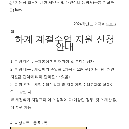
지원금 활용에 관한 서약서 및 개인정보 동의서(공통-계절환
급).hwp
2024
학년도 외국어프로그
램
하계 계절수업 지원 신청
안내
1.
지원 대상
:
국제통상학부
재학생 및 복학예정자
2.
지원 내용
:
계절학기 수업료
(1
과목당
21
만원
)
지원
(
단
,
개인
지원금 잔액에 따라 달라질 수 있음
)
3.
지원 조건
:
계절수업신청자 중 지정 계절수업교과목 성적이
C+
이상인 자
※
계절학기 지정교과 이수 성적이
C+
이상인 경우
,
횟수 제한 없
이 지원 가능
4.
지정과목
:
총
5
과목