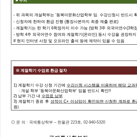
■
주의
-
위 과목의
개설학부는
‘
동북아문화산업학부 임
.
수강신청시 반드시 
-
신청자에 한하여 환급 진행
(
통장사본까지 최종 제출 완료
)
-
계절학기는 한 학기
6
학점까지 이수 가능
(
방학 3
주 외국어연수
(3
학
-
방학
4
주 외국어연수 참여와 계절학기
(
온라인
)
동시 수강을 권장하지
#
현지 인터넷 사정 및 오프라인 출석 등에 제약이 있을 수 있음
※
계절학기 수업료 환급 절차
1)
계절학기 수강 신청 기간에
수강신청 시스템을 이용하여 해당 교과
:
개설 학부
‘
동북아문화산업학부
’
임을 반드시 확인
!!
2)
납부 기간 내
수업료 납부
3)
계절학기 종료 후
성적이
C+
이상임이 확인되면 신청한 계좌로 환
원
)
◎
문 의
:
국제통상학부
–
한울관
223
호
, 02-940-5320