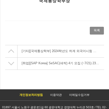
국제통상학부장
목록
[기타]
[국제통상학부] 2024학년도 하계 외국어시험 지원신청 안내
[취업]
[SAP Korea] SeSAC(새싹) 4기 모집 (~7/21) 23:59까지
개인정보처리방침
이용약관
이메일수집거부
01897 서울시 노원구 광운로1길 60 광운대학교 경영대학 누리관 503호 / TEL 02-