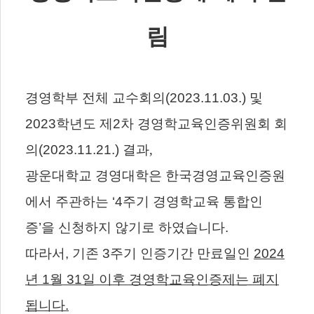
림
경영학부 전체 교수회의
(2023.11.03.)
및
2023
학년도 제
2
차 경영학교육인증위원회 회
의
(2023.11.21.)
결과,
광운대학교 경영대학은 한국경영교육인증원
에서 주관하는
‘4
주기 경영학교육 통합인
증
’
을 신청하지 않기로 하였습니다
.
따라서
,
기존
3
주기 인증기간 만료일인
2024
년
1
월
31
일 이후 경영학교육인증제는 폐지
됩니다
.