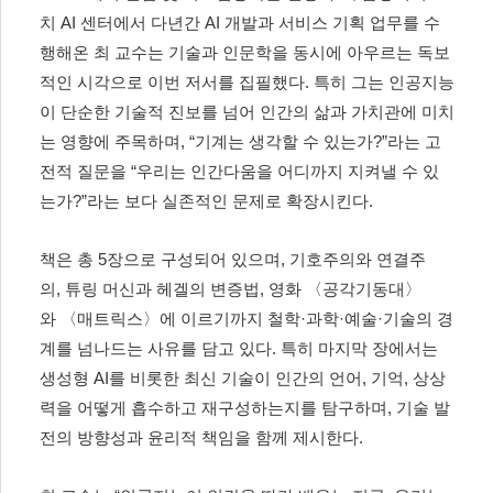
치
AI
센터에서 다년간
AI
개발과 서비스 기획 업무를 수
행해온 최 교수는 기술과 인문학을 동시에 아우르는 독보
적인 시각으로 이번 저서를 집필했다
.
특히 그는 인공지능
이 단순한 기술적 진보를 넘어 인간의 삶과 가치관에 미치
는 영향에 주목하며
, “
기계는 생각할 수 있는가
?”
라는 고
전적 질문을
“
우리는 인간다움을 어디까지 지켜낼 수 있
는가
?”
라는 보다 실존적인 문제로 확장시킨다
.
책은 총
5
장으로 구성되어 있으며
,
기호주의와 연결주
의
,
튜링 머신과 헤겔의 변증법
,
영화
〈
공각기동대
〉
와
〈
매트릭스
〉
에 이르기까지 철학
·
과학
·
예술
·
기술의 경
계를 넘나드는 사유를 담고 있다
.
특히 마지막 장에서는
생성형
AI
를 비롯한 최신 기술이 인간의 언어
,
기억
,
상상
력을 어떻게 흡수하고 재구성하는지를 탐구하며
,
기술 발
전의 방향성과 윤리적 책임을 함께 제시한다
.