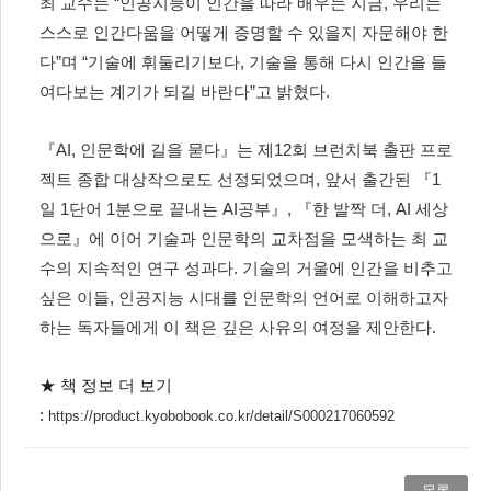
최 교수는
“
인공지능이 인간을 따라 배우는 지금
,
우리는
스스로 인간다움을 어떻게 증명할 수 있을지 자문해야 한
다
”
며
“
기술에 휘둘리기보다
,
기술을 통해 다시 인간을 들
여다보는 계기가 되길 바란다
”
고 밝혔다
.
『
AI,
인문학에 길을 묻다
』
는 제
12
회 브런치북 출판 프로
젝트 종합 대상작으로도 선정되었으며
,
앞서 출간된
『
1
일
1
단어
1
분으로 끝내는
AI
공부
』
,
『
한 발짝 더
, AI
세상
으로
』
에 이어 기술과 인문학의 교차점을 모색하는 최 교
수의 지속적인 연구 성과다
.
기술의 거울에 인간을 비추고
싶은 이들
,
인공지능 시대를 인문학의 언어로 이해하고자
하는 독자들에게 이 책은 깊은 사유의 여정을 제안한다
.
★ 책 정보 더 보기
:
https://product.kyobobook.co.kr/detail/S000217060592
목록