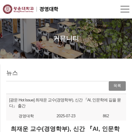
커뮤니티
뉴스
목록
[광운 Hot Issue] 최재운 교수(경영학부), 신간 『AI, 인문학에 길을 묻
다』 출간
경영대학
2025-07-23
862
최재운 교수
(
경영학부
),
신간
『
AI,
인문학