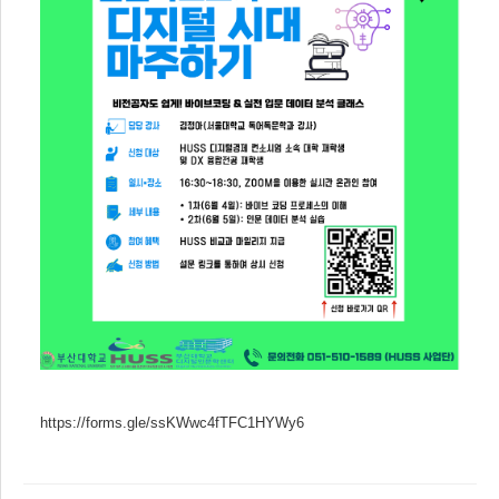
https://forms.gle/ssKWwc4fTFC1HYWy6