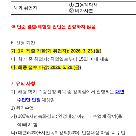
①
고용계약서
해외 취업자
②
비자사본
※
단순 경험
/
체험형 인턴은 인정하지 않음
.
6.
신청 기간
가
. 1
차 제출 기한
(
기 취업자
): 2026. 3. 23.(
월
)
나
.
학기 중 취업자
:
취업일로부터
15
일 이내 제출
다
.
최종 접수 마감
: 2026. 5. 29.(
금
)
7.
유의 사항
가
.
해당 학기 수강신청 과목 중 강의실에서 진행되는
대면
수업만 인정
대상임
1)
원격수업
가
) 100%
사전녹화강의
:
인정대상 아님
→
수업에 참여
(
출
석
)
해야 함
나
)
대면
(50%)+
사전녹화강의
(50%):
인정대상 아님
→
수업