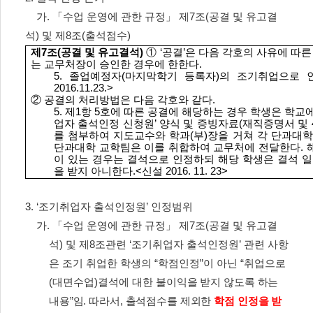
가
.
「
수업 운영에 관한 규정
」
제
7
조
(
공결 및 유고결
석
)
및 제
8
조
(
출석점수
)
제
7
조
(
공결 및 유고결석
)
①
‘
공결
’
은 다음 각호의 사유에 따른
는 교무처장이 승인한 경우에 한한다
.
5.
졸업예정자
(
마지막학기 등록자
)
의 조기취업으로 
2016.11.23.>
②
공결의 처리방법은 다음 각호와 같다
.
5.
제
1
항
5
호에 따른 공결에 해당하는 경우 학생은 학교
업자 출석인정 신청원
’
양식 및 증빙자료
(
재직증명서 및
를 첨부하여 지도교수와 학과
(
부
)
장을 거쳐 각 단과대
단과대학 교학팀은 이를 취합하여 교무처에 전달한다
.
이 있는 경우는 결석으로 인정하되 해당 학생은 결석 
을 받지 아니한다
.<
신설
2016. 11. 23>
3. ‘
조기취업자 출석인정원
’
인정범위
가
.
「
수업 운영에 관한 규정
」
제
7
조
(
공결 및 유고결
석
)
및 제
8
조관련
‘
조기취업자 출석인정원
’
관련 사항
은 조기 취업한 학생의
“
학점인정
”
이 아닌
“
취업으로
(
대면수업
)
결석에 대한 불
이익을 받지 않도록 하는
내용
”
임
.
따라서
,
출석점수를 제외한
학점 인정을 받