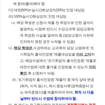
에 참여
(
출석
)
해야 함
다
)
대면
(50%)+
실시간화상강의
(50%):
인정 대상임
라
) 100%
실시간화상강의
:
인정 대상임
나
.
해당 학생은 신청서 제출 전 취업으로 인한 결석이
발생하는 시점에 반드시 수강교과목 담당교원에
게 취업한 사실을 알려야 함
.(
담당교원이 사전에
인지하지 못한 경우 누락될 수 있음
)
다
.
해당 학생은
수강하려는 교과목의 담당 교원에게
‘
조
기취업자 출석인정원
’
제출대상임을
미리 고지
하
고
,
해당수업에서
‘
조기취업자 출석인정원
’
제출로
대면수업에 대한 출석을 인정받을 수 있는지
미리
확인
후 신청하기 바람
.
라
. ‘
조기취업자 출석인정원
’
제출자 중 재직 상태 변경
(
퇴직
,
이직 등
)
시
,
즉시 증빙서류
(
경력증명서 또
는 재직증명서
)
를 제출하여야 하며
,
퇴직 시 다음
날부터 반드시 수업에 참석하여야 함
.