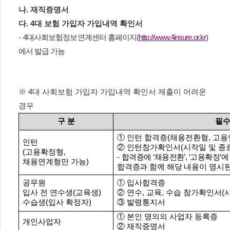
나
.
재직증명서
다
. 4
대 보험 가입자 가입내역 확인서
-
4
대사회보험정보연계센터 홈페이지
(
http://www.4insure.or.kr
)
에서 발급 가능
※
4
대 사회보험 가입자 가입내역 확인서 제출이 어려운
경우
구 분
필수
①
인턴 합격증
(
채용전환형
,
고용
인턴
②
인턴참가확인서
(
시작일 및 종
(
고용확정형
,
-
합격증에
‘
채용전환
’, ‘
고용확정
’
에
채용연계형만 가능
)
합격증과 함께 해당 내용이 명시된
공무원
①
입사합격증
입사 전 연수생
(
교육생
)
②
연수
,
교육
,
수습 참가확인서
(
수습생
(
입사 확정자
)
③
발령통지서
①
본인 명의의 사업자 등록증
개인사업자
②
재직증명서