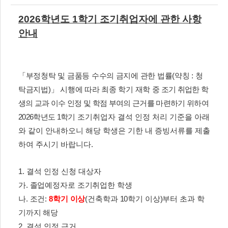
2026
학년도
1
학기 조기취업자에 관한 사항
안내
「
부정청탁 및 금품등 수수의 금지에 관한 법률
(
약칭
:
청
탁금지법
)
」
시행에 따라 최종 학기 재학
중 조기 취업한 학
생의 교과 이수 인정 및 학점 부여의 근거를 마련하기 위하여
2026
학년도
1
학기
조기취업자 결석 인정 처리 기준을 아래
와 같이 안내하오니 해당 학생은 기한 내 증빙서류를 제출
하여 주시기 바랍니다
.
1.
결석 인정 신청
대상자
가
.
졸업예정자로 조기취업한 학생
나
.
조건
:
8
학기 이상
(
건축학과
10
학기 이상
)
부터 초과 학
기까지 해당
2.
결석 인정 근거