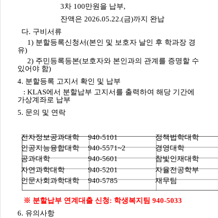
3차 100만원을 납부,
잔액은 2026.05.22.(금)까지 완납
다. 구비서류
1) 분할등록신청서(본인 및 보호자 날인 후 학과장 경
유)
2) 주민등록등본(보호자와 본인과의 관계를 증명할 수
있어야 함)
4. 분할등록 고지서 확인 및 납부
: KLAS에서 분할납부 고지서를 출력하여 해당 기간에
가상계좌로 납부
5. 문의 및 연락
전자정보공과대학
940-5101
정책법학대학
인공지능융합대학
940-5571~2
경영대학
공과대학
940-5601
참빛인재대학
자연과학대학
940-5201
자율전공학부
인문사회과학대학
940-5785
재무팀
※ 분할납부 연계대출 신청: 학생복지팀 940-5033
6. 유의사항