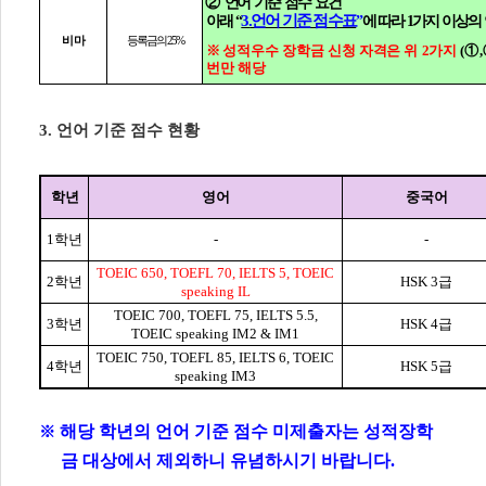
②
언
어 기준 점수 요건
3.
언어 기준 점수표
아래
“
”
에 따라
1
가지 이상의
등록금의
25%
비마
※
성적우수 장학금 신청 자격은 위
2
가지
(
①
,
번만 해
당
3.
언어 기준 점수 현황
학년
영어
중국어
1
학년
-
-
TOEIC 650, TOEFL 70, IELTS 5, TOEIC
2
학년
HSK 3
급
speaking IL
TOEIC 700, TOEFL 75, IELTS 5.5,
3
학년
HSK 4
급
TOEIC speaking IM2 & IM1
TOEIC 750, TOEFL 85, IELTS 6, TOEIC
4
학년
HSK 5
급
speaking IM3
해당 학년의
언어 기준 점수 미제출자는 성적장학
※
금 대상에서 제외하니 유념하시기 바랍니다
.