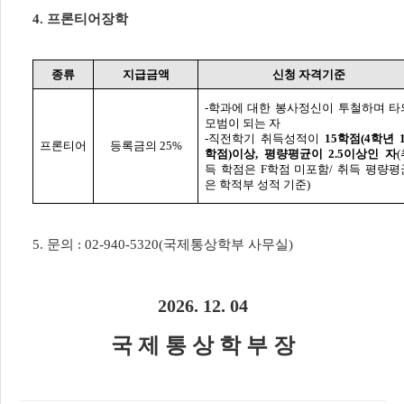
4.
프론티어장학
종류
지급금액
신청 자격기준
-
학과에 대한 봉사정신이 투철하며 타
모범이 되는 자
-
직전학기 취득성적이
15
학점
(4
학년
프론티어
등록금의
25%
학점
)
이상
,
평량평균이
2.5
이상인 자
(
득 학점은
F
학점 미포함
/
취득 평량평
은 학적부 성적 기준
)
5.
문의
: 02-940-5320(
국제통상학부 사무실
)
2026. 12. 04
국 제 통 상 학 부 장