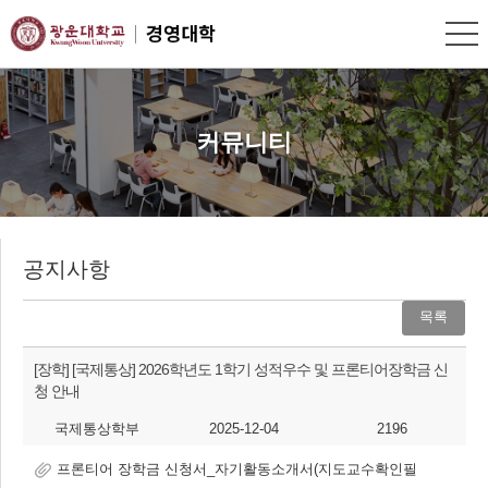
커뮤니티
공지사항
목록
[장학]
[국제통상] 2026학년도 1학기 성적우수 및 프론티어장학금 신
청 안내
국제통상학부
2025-12-04
2196
프론티어 장학금 신청서_자기활동소개서(지도교수확인필