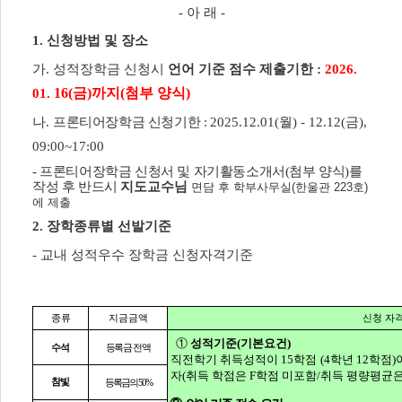
-
아 래
-
1.
신청방법 및 장소
가
.
성적장학금 신청시
언어 기준 점수 제출기한
:
2026.
16(
금
)
까지
(
첨부 양식
)
01.
나
.
프론티어장학금 신청기한
:
2025.12.01(
월
) - 12.12(
금
),
09:00~17:00
-
프론티어장학금 신청서 및 자기활동소개서
(
첨부 양식
)
를
작성 후 반드시
지도교수님
면담 후 학부사무실
(
한울관
223
호
)
에
제출
2.
장학종류별 선발기준
-
교내 성적우수 장학금 신청자격기준
종류
지금금액
신청 자
①
성적기준
(
기본요건
)
등록금 전액
수석
직전학기 취득성적이
15
학점
(4
학년
12
학점
)
자
(
취득 학점은
F
학점 미포함
/
취득 평량평균은
참빛
등록금의
50%