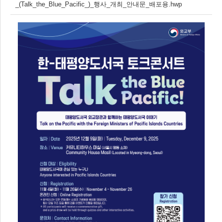
_(Talk_the_Blue_Pacific_)_행사_개최_안내문_배포용.hwp