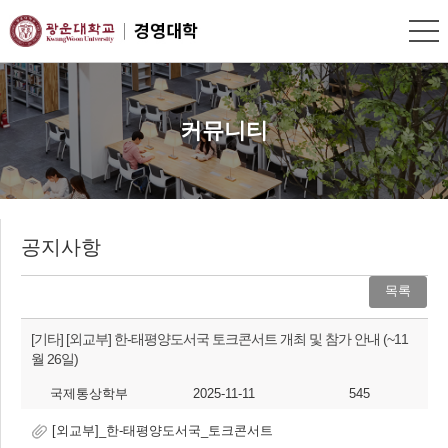
커뮤니티
공지사항
목록
[기타]
[외교부] 한-태평양도서국 토크콘서트 개최 및 참가 안내 (~11
월 26일)
국제통상학부
2025-11-11
545
[외교부]_한-태평양도서국_토크콘서트