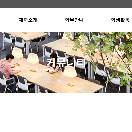
대학소개
학부안내
학생활동
학장인사말
경영학부소개
스터디그룹
교육이념
국제통상학부소개
스터디그룹 자
연혁 · 현황
입학안내
공인회계사반
커뮤니티
교수진
교과과정
공인회계사반 자
행정부서
졸업요건
강의실 및 세미나실
오시는길
장학제도
외국어프로그램
학사일정
항
Dean's List(성적우수자)