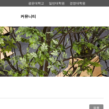
광운대학교
일반대학원
경영대학원
커뮤니티
공지사항
료실
뉴스
동영상
료실
FAQ
 대여
목록