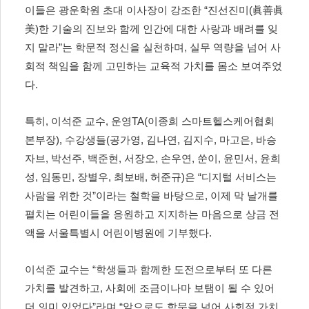
이들은 광운학원 초대 이사장이 강조한
“
진선진미
(
眞善眞
美
)
한 기술의 진보와 함께 인간에 대한 사랑과 배려를 잊
지 말라
”
는 학문적 정신을 실천하며
,
실무 역량을 넘어 사
회적 책임을 함께 고민하는 교육적 가치를 몸소 보여주었
다
.
특히
,
이석준 교수
,
운영
TA(
이종희 스마트헬스케어협회
본부장
),
수강생들
(
공가영
,
김나연
,
김지수
,
마고은
,
바승
자브
,
박선주
,
백준현
,
서장오
,
손우연
,
쑨이
,
윤민서
,
윤희
성
,
임동민
,
장별우
,
최보배
,
허준규
)
은
“
디지털 서비스는
사람을 위한 것
”
이라는 철학을 바탕으로
,
이제 막 날개를
펼치는 어린이들을 응원하고 지지하는 마음으로 상금 전
액을 서울특별시 어린이병원에 기부했다
.
이석준 교수는
“
학생들과 함께한 도전으로부터 또 다른
가치를 발견하고
,
사회에 조금이나마 보탬이 될 수 있어
더 의미 있었다
”
라며
“
앞으로도 학문을 넘어 사회적 가치