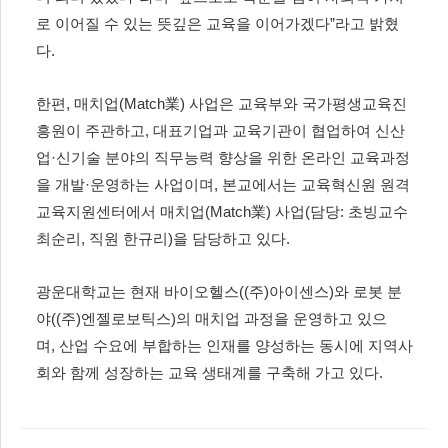
로 이어질 수 있는 뜻깊은 교육을 이어가겠다
”
라고 밝혔
다
.
한편
,
매치업
(Match
業
)
사업은 교육부와 국가평생교육진
흥원이 주관하고
,
대표기업과 교육기관이 협업하여 신산
업
·
신기술 분야의 직무능력 향상을 위한 온라인 교육과정
을 개발
·
운영하는 사업이며
,
본교에서는 교육혁신원 원격
교육지원센터에서 매치업
(Match
業
)
사업
(
담당
:
초빙교수
최순리
,
직원 한규리
)
을 담당하고 있다
.
광운대학교는 현재 바이오헬스
((
주
)
아이센스
)
와 로봇 분
야
((
주
)
엔젤로보틱스
)
의 매치업 과정을 운영하고 있으
며
,
산업 수요에 부합하는 인재를 양성하는 동시에 지역사
회와 함께 성장하는 교육 생태계를 구축해 가고 있다
.