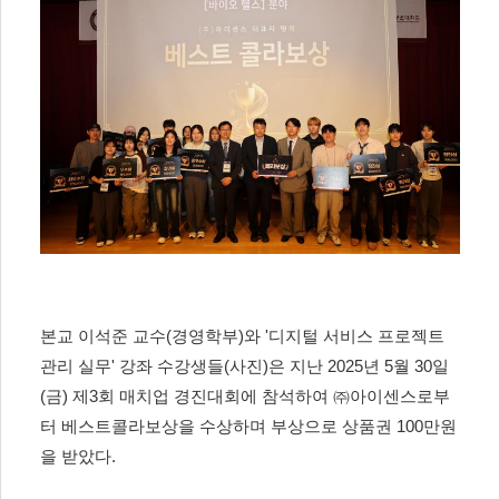
본교 이석준 교수
(
경영학부
)
와
'
디지털 서비스 프로젝트
관리 실무
'
강좌 수강생들(사진)은 지난
2025
년
5
월
30
일
(
금
)
제
3
회 매치업 경진대회에 참석하여
㈜
아이센스로부
터 베스트콜라보상을 수상하며 부상으로 상품권
100
만원
을 받았다
.